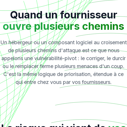
Quand un fournisseur
ouvre plusieurs chemins
Un hébergeur ou un composant logiciel au croisement
de plusieurs chemins d'attaque est ce que nous
appelons une vulnérabilité-pivot : le corriger, le durcir
ou le remplacer ferme plusieurs menaces d'un coup.
C'est la même logique de priorisation, étendue à ce
qui entre chez vous par vos fournisseurs.