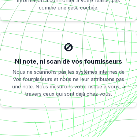
information à confronter à votre réalité, pas
comme une case cochée.
🚫
Ni note, ni scan de vos fournisseurs
Nous ne scannons pas les systèmes internes de
vos fournisseurs et nous ne leur attribuons pas
une note. Nous mesurons votre risque à vous, à
travers ceux qui sont déjà chez vous.