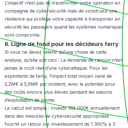
L’objectif n’est pas de transformer votre opération en
compagnie de cybersécurité mais de construire une
résilience qui protège votre capacité à transporter en
sécurité les passagers quand les systèmes numériques
sont compromis.
6. Ligne de fond pour les décideurs ferry
Si vous ne devez retenir qu’une chose de cette
analyse, qu’elle soit ceci : La demande de rançon n’est
jamais le coût réel d’une cyberattaque. Pour les
exploitants de ferry, l’impact total moyen varie de
2,2M€ à 5,6M€ par incident, avec le potentiel pour
des coûts encore plus élevés pendant les saisons
d’exploitation de pointe.
Le calcul est simple : Investir 165 000€ annuellement
dans des mesures de cybersécurité appropriées
fournit un retour sur investissement de 1 300% à 3