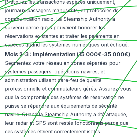
Pratiquez les transactions espèces uniquement,
journaux passagers manuscrits, et protocoles de
communication radio. La Steamship Authority a
survécu parce qu’ils pouvaient honorer les
réservations existantes et traiter les paiements en
espèces quand les systèmes numériques ont échoué.
Mois 2-3 : Implémentation (15 000€-35 000€)
Segmentez votre réseau en zones séparées pour
systèmes passagers, opérations navires, et
administration utilisant pare-feu de qualité
professionnelle et commutateurs gérés. Assurez-vous
que la compromise des systèmes de réservation ne
puisse se répandre aux équipements de sécurité
navire. Quand la Steamship Authority a été attaquée,
leur radar et GPS sont restés fonctionnels parce que
ces systèmes étaient correctement isolés.