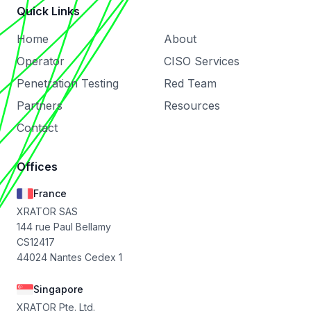
Quick Links
Home
About
Operator
CISO Services
Penetration Testing
Red Team
Partners
Resources
Contact
Offices
France
XRATOR SAS
144 rue Paul Bellamy
CS12417
44024 Nantes Cedex 1
Singapore
XRATOR Pte. Ltd.