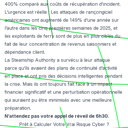
400% comparé aux coûts de récupération d’incident.
L’urgence est réelle : Les attaques de rançongiciel
américaines ont augmenté de 149% d’une année sur
l’autre dans les cinq premières semaines de 2025, et
les exploitants de ferry sont de plus en plus ciblés du
fait de leur concentration de revenus saisonniers et
dépendance client.
La Steamship Authority a survécu à leur attaque
parce qu’ils avaient des plans de continuité d’activité
en place et ont pris des décisions intelligentes pendant
la crise. Mais ils ont toujours fait face à un impact
financier significatif et une perturbation opérationnelle
qui auraient pu être minimisés avec une meilleure
préparation.
N’attendez pas votre appel de réveil de 6h30.
Prêt à Calculer Votre Vrai Risque Cyber ?