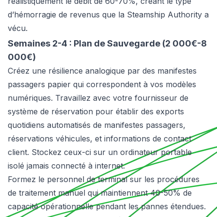
réalistiquement le débit de 60-70%, créant le type
d’hémorragie de revenus que la Steamship Authority a
vécu.
Semaines 2-4 : Plan de Sauvegarde (2 000€-8
000€)
Créez une résilience analogique par des manifestes
passagers papier qui correspondent à vos modèles
numériques. Travaillez avec votre fournisseur de
système de réservation pour établir des exports
quotidiens automatisés de manifestes passagers,
réservations véhicules, et informations de contact
client. Stockez ceux-ci sur un ordinateur portable
isolé jamais connecté à internet.
Formez le personnel de terminal sur les procédures
de traitement manuel qui maintiennent 40-50% de
capacité opérationnelle pendant les pannes étendues.