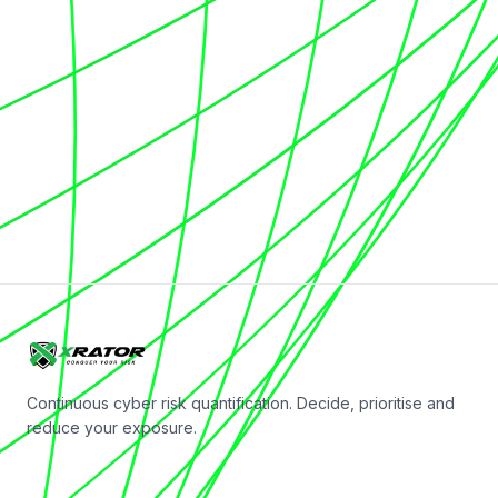
Continuous cyber risk quantification. Decide, prioritise and
reduce your exposure.